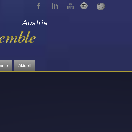
amme
Aktuell