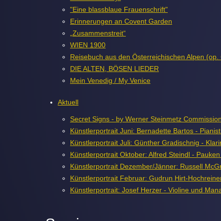
"Eine blassblaue Frauenschrift"
Erinnerungen an Covent Garden
„Zusammenstreit“
WIEN 1900
Reisebuch aus den Österreichischen Alpen (op.
DIE ALTEN, BÖSEN LIEDER
Mein Venedig / My Venice
Aktuell
Secret Signs - by Werner Steinmetz Commission
Künstlerportrait Juni: Bernadette Bartos - Pianist
Künstlerportrait Juli: Günther Gradischnig - Klari
Künstlerportrait Oktober: Alfred Steindl - Pauk
Künstlerportrait Dezember/Jänner: Russell McGre
Künstlerportrait Februar: Gudrun Hirt-Hochreiner
Künstlerportrait: Josef Herzer - Violine und Ma