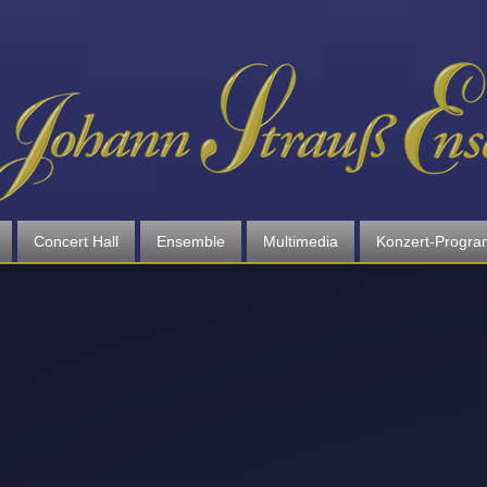
Concert Hall
Ensemble
Multimedia
Konzert-Progr