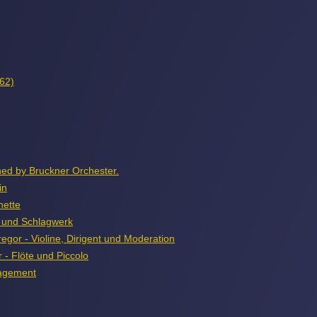
 62)
ed by Bruckner Orchester.
in
nette
en und Schlagwerk
gor - Violine, Dirigent und Moderation
 - Flöte und Piccolo
nagement