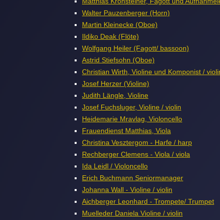
Matthias Kronsteiner, Fagott und Aufnahmele
Walter Pauzenberger (Horn)
Martin Kleinecke (Oboe)
Ildiko Deak (Flöte)
Wolfgang Heiler (Fagott/ bassoon)
Astrid Stiefsohn (Oboe)
Christian Wirth, Violine und Komponist / vio
Josef Herzer (Violine)
Judith Längle, Violine
Josef Fuchsluger, Violine / violin
Heidemarie Mravlag, Violoncello
Frauendienst Matthias, Viola
Christina Vesztergom - Harfe / harp
Rechberger Clemens - Viola / viola
Ida Leidl / Violoncello
Erich Buchmann Seniormanager
Johanna Wall - Violine / violin
Aichberger Leonhard - Trompete/ Trumpet
Muelleder Daniela Violine / violin