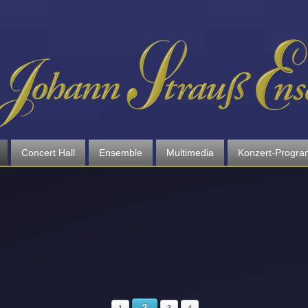
Concert Hall
Ensemble
Multimedia
Konzert-Progr
2