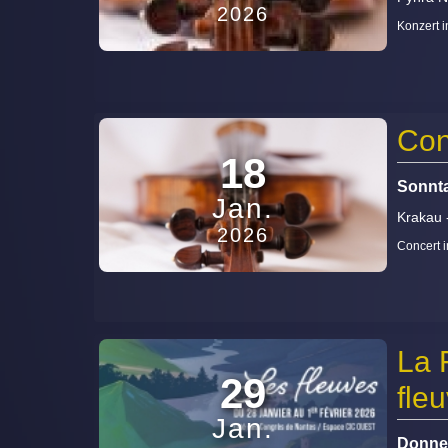
2026
Konzert i
Con
18
Sonnta
Jan.
Krakau
2026
Concert 
La 
29
fle
Jan.
Donner