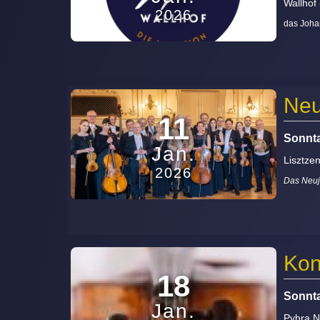
Wallhof
2026
das Joha
Neu
11
Sonnta
Jan.
Lisztze
2026
Das Neuj
Kon
18
Sonnta
Jan.
Pyhra N