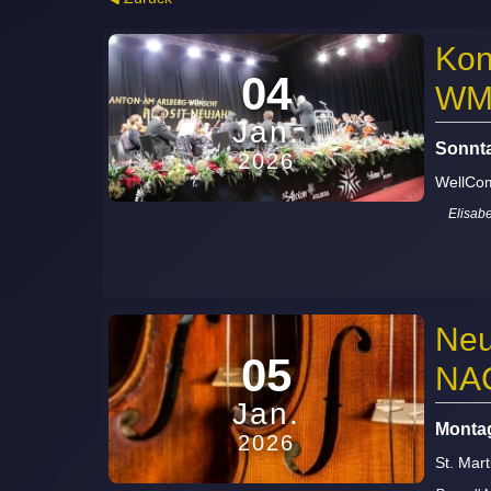
Kon
04
WM-
Jan.
Sonnta
2026
WellCo
Elis
Neu
05
NA
Jan.
Montag
2026
St. Mart