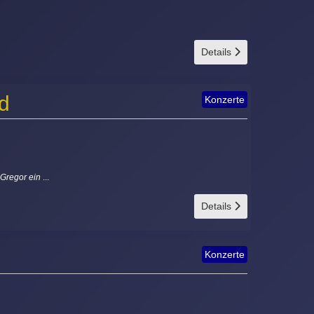
Details
d
Konzerte
cGregor ein
...
Details
Konzerte