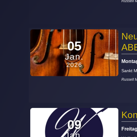
Russell 
Neu
05
AB
Jan.
Montag
2026
Sankt M
Russell 
Kon
09
Freita
Jan.