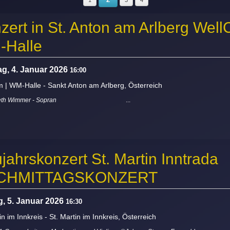
1
3
4
zert in St. Anton am Arlberg Well
Halle
g, 4. Januar 2026
16:00
m | WM-Halle
-
Sankt Anton am Arlberg, Österreich
abeth Wimmer - Sopran
...
jahrskonzert St. Martin Inntrada
CHMITTAGSKONZERT
, 5. Januar 2026
16:30
in im Innkreis
-
St. Martin im Innkreis, Österreich