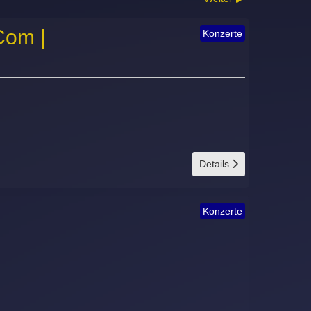
Com |
Konzerte
Details
Konzerte